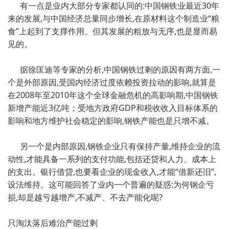
有一点是业内大部分专家都认同的:中国钢铁业最近30年
来的发展,与中国经济总量同步增长,在原材料这个制造业“粮
食”上起到了支撑作用。但其发展的粗放与无序,也是显而易
见的。
据徐匡迪等专家的分析,中国钢铁过剩的原因有两方面,一
个是外部原因,受国内经济过度依赖投资拉动的影响,就算是
在2008年至2010年这个全球金融危机的高影响期,中国钢铁
新增产能近3亿吨；受地方政府GDP和税收收入目标体系的
影响和地方维护社会稳定的影响,钢铁产能也是只增不减。
另一个是内部原因,钢铁企业只有保持产量,维持企业的流
动性,才能具备一系列的支付功能,包括还贷和人力、成本上
的支出。银行借贷,也要看企业的现金收入,才能“借新还旧”,
设法维持。这可能回答了业内一个普遍的疑惑:为何钢企亏
损,却是越亏越增产,不减产、不去产能化呢?
只淘汰落后难治产能过剩