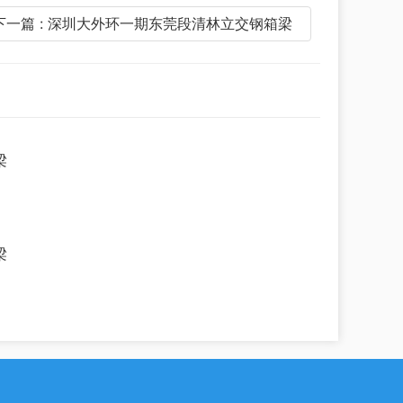
下一篇 : 深圳大外环一期东莞段清林立交钢箱梁
梁
梁