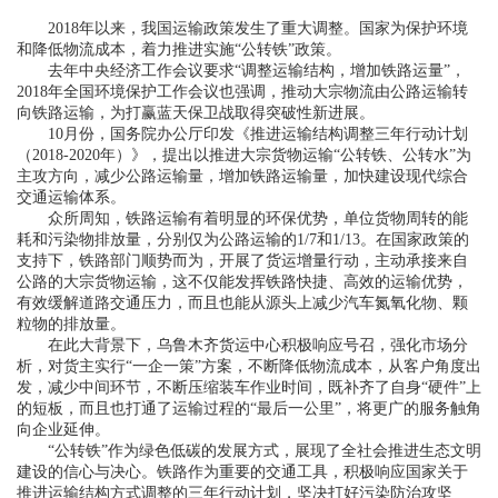
2018年以来，我国运输政策发生了重大调整。国家为保护环境
和降低物流成本，着力推进实施“公转铁”政策。
去年中央经济工作会议要求“调整运输结构，增加铁路运量”，
2018年全国环境保护工作会议也强调，推动大宗物流由公路运输转
向铁路运输，为打赢蓝天保卫战取得突破性新进展。
10月份，国务院办公厅印发《推进运输结构调整三年行动计划
（2018-2020年）》，提出以推进大宗货物运输“公转铁、公转水”为
主攻方向，减少公路运输量，增加铁路运输量，加快建设现代综合
交通运输体系。
众所周知，铁路运输有着明显的环保优势，单位货物周转的能
耗和污染物排放量，分别仅为公路运输的1/7和1/13。在国家政策的
支持下，铁路部门顺势而为，开展了货运增量行动，主动承接来自
公路的大宗货物运输，这不仅能发挥铁路快捷、高效的运输优势，
有效缓解道路交通压力，而且也能从源头上减少汽车氮氧化物、颗
粒物的排放量。
在此大背景下，乌鲁木齐货运中心积极响应号召，强化市场分
析，对货主实行“一企一策”方案，不断降低物流成本，从客户角度出
发，减少中间环节，不断压缩装车作业时间，既补齐了自身“硬件”上
的短板，而且也打通了运输过程的“最后一公里”，将更广的服务触角
向企业延伸。
“公转铁”作为绿色低碳的发展方式，展现了全社会推进生态文明
建设的信心与决心。铁路作为重要的交通工具，积极响应国家关于
推进运输结构方式调整的三年行动计划，坚决打好污染防治攻坚